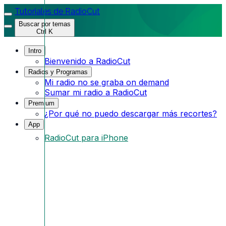
Tutoriales de RadioCut
Buscar por temas
Ctrl K
Intro
Bienvenido a RadioCut
Radios y Programas
Mi radio no se graba on demand
Sumar mi radio a RadioCut
Premium
¿Por qué no puedo descargar más recortes?
App
RadioCut para iPhone